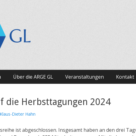
 e.V.
en in Bayern
n
Über die ARGE GL
Veranstaltungen
Kontakt
uf die Herbsttagungen 2024
tor
Klaus-Dieter Hahn
reihe ist abgeschlossen. Insgesamt haben an den drei Ta