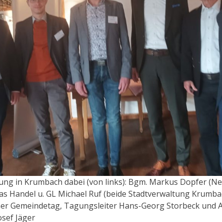
ung in Krumbach dabei (von links): Bgm. Markus Dopfer (N
s Handel u. GL Michael Ruf (beide Stadtverwaltung Krumbac
cher Gemeindetag, Tagungsleiter Hans-Georg Storbeck und 
osef Jäger